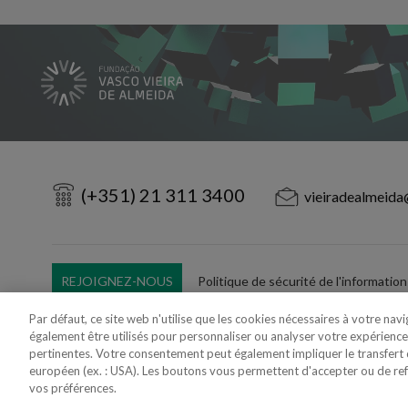
(+351) 21 311 3400
vieiradealmeida
REJOIGNEZ-NOUS
Politique de sécurité de l'information
Utilisation Frauduleuse du Nom/Brand
Par défaut, ce site web n'utilise que les cookies nécessaires à votre nav
également être utilisés pour personnaliser ou analyser votre expérience
pertinentes. Votre consentement peut également impliquer le transfer
européen (ex. : USA). Les boutons vous permettent d'accepter ou de refus
vos préférences.