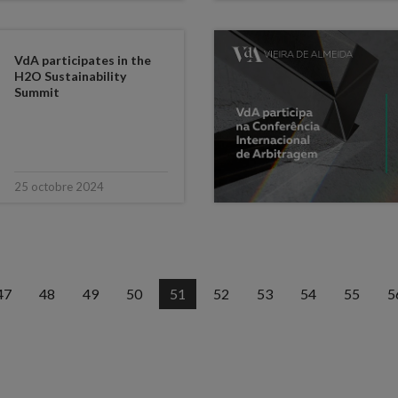
VdA participates in the
H2O Sustainability
Summit
25 octobre 2024
47
48
49
50
51
52
53
54
55
5