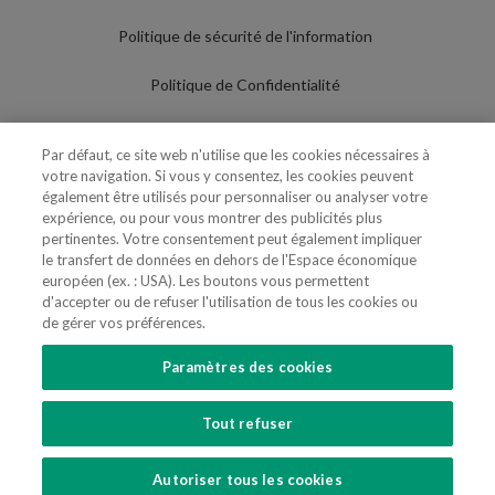
Politique de sécurité de l'information
Politique de Confidentialité
Conditions d'utilisation
Par défaut, ce site web n'utilise que les cookies nécessaires à
votre navigation. Si vous y consentez, les cookies peuvent
Politique de Cookies
également être utilisés pour personnaliser ou analyser votre
expérience, ou pour vous montrer des publicités plus
Paramètres des cookies
pertinentes. Votre consentement peut également impliquer
le transfert de données en dehors de l'Espace économique
Utilisation Frauduleuse du Nom/Brand
européen (ex. : USA). Les boutons vous permettent
d'accepter ou de refuser l'utilisation de tous les cookies ou
de gérer vos préférences.
Paramètres des cookies
SUIVEZ-NOUS
Tout refuser
Copyright 2018 - 2026 © VdA - Vieira de Almeida & Associados - Sociedade de
Advogados e Consultores, SP RL. Todos os direitos reservados.
Created by
SOFTWAY
.
Autoriser tous les cookies