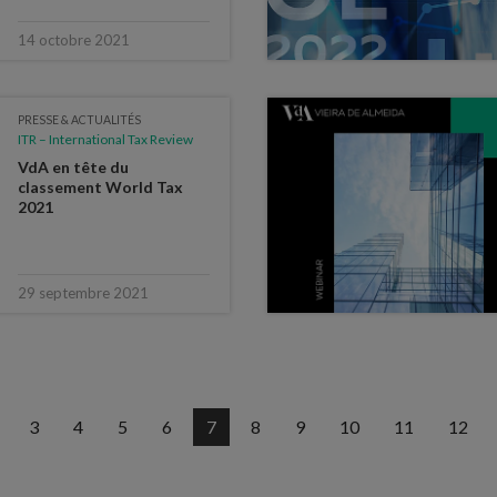
14 octobre 2021
PRESSE & ACTUALITÉS
ITR – International Tax Review
VdA en tête du
classement World Tax
2021
29 septembre 2021
3
4
5
6
7
8
9
10
11
12