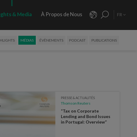
ights & Media
À Propos de Nous
FR
HLIGHTS
MÉDIAS
ÉVÈNEMENTS
PODCAST
PUBLICATIONS
PRESSE & ACTUALITÉS
Thomson Reuters
“Tax on Corporate
Lending and Bond Issues
in Portugal: Overview”