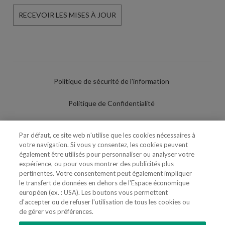
RECEVOIR LES MISES À JOUR
Politique de sécurité de l'information
Politique de Confidentialité
Conditions d'utilisation
Par défaut, ce site web n'utilise que les cookies nécessaires à
votre navigation. Si vous y consentez, les cookies peuvent
Politique de Cookies
également être utilisés pour personnaliser ou analyser votre
expérience, ou pour vous montrer des publicités plus
Paramètres des cookies
pertinentes. Votre consentement peut également impliquer
le transfert de données en dehors de l'Espace économique
Utilisation Frauduleuse du Nom/Brand
européen (ex. : USA). Les boutons vous permettent
d'accepter ou de refuser l'utilisation de tous les cookies ou
de gérer vos préférences.