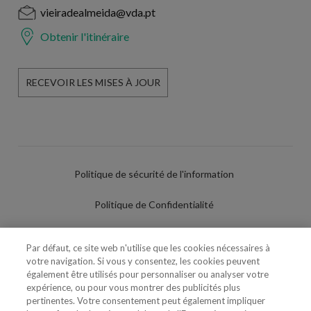
vieiradealmeida@vda.pt
Obtenir l'itinéraire
RECEVOIR LES MISES À JOUR
Politique de sécurité de l'information
Politique de Confidentialité
Conditions d'utilisation
Par défaut, ce site web n'utilise que les cookies nécessaires à
votre navigation. Si vous y consentez, les cookies peuvent
Politique de Cookies
également être utilisés pour personnaliser ou analyser votre
expérience, ou pour vous montrer des publicités plus
Paramètres des cookies
pertinentes. Votre consentement peut également impliquer