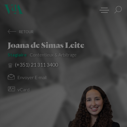
RETOUR
Joana de Simas Leite
Stagiaire
Contentieux & Arbitrage
(+351) 21 311 3400
Envoyer E-mail
vCard