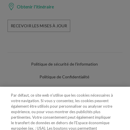
Obtenir l'itinéraire
RECEVOIR LES MISES À JOUR
Politique de sécurité de l'information
Politique de Confidentialité
Conditions d'utilisation
Par défaut, ce site web n'utilise que les cookies nécessaires à
votre navigation. Si vous y consentez, les cookies peuvent
Politique de Cookies
également être utilisés pour personnaliser ou analyser votre
expérience, ou pour vous montrer des publicités plus
Paramètres des cookies
pertinentes. Votre consentement peut également impliquer
le transfert de données en dehors de l'Espace économique
Utilisation Frauduleuse du Nom/Brand
européen (ex. : USA). Les boutons vous permettent