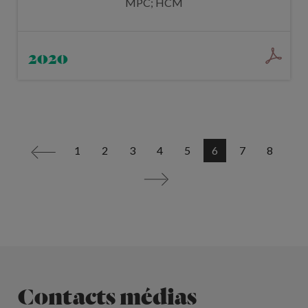
MPC; HCM
2020
1
2
3
4
5
6
7
8
<
>
Contacts médias