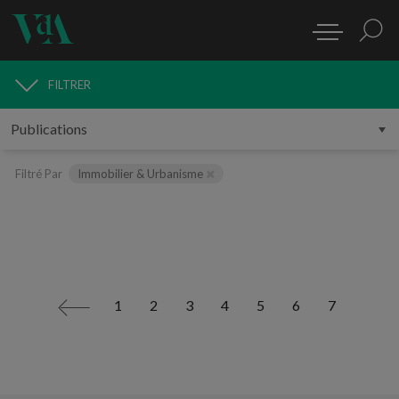
FILTRER
PUBLICATIONS
Filtré Par
Immobilier & Urbanisme
1
2
3
4
5
6
7
<