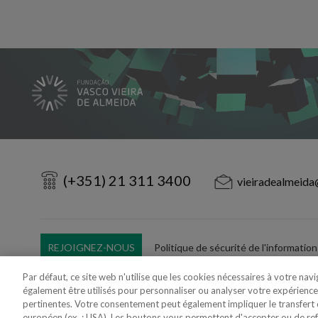
(+351) 21 311 3400
vieiradealmeida
REJOIGNEZ-NOUS
Politique de sécurité de l'information
Utilisation Frauduleuse du Nom/Brand
Par défaut, ce site web n'utilise que les cookies nécessaires à votre nav
également être utilisés pour personnaliser ou analyser votre expérience
pertinentes. Votre consentement peut également impliquer le transfer
européen (ex. : USA). Les boutons vous permettent d'accepter ou de refus