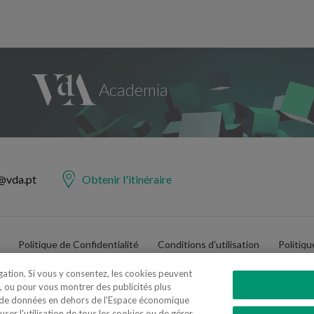
@vda.pt
Obtenir l'itinéraire
Politique de Confidentialité
Conditions d'utilisation
Politiq
igation. Si vous y consentez, les cookies peuvent
, ou pour vous montrer des publicités plus
t de données en dehors de l'Espace économique
er l'utilisation de tous les cookies ou de gérer