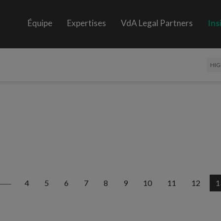
Équipe
Expertises
VdA Legal Partners
Ins
HIG
4
5
6
7
8
9
10
11
12
1
<