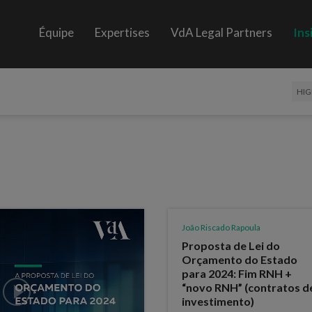
Équipe
Expertises
VdA Legal Partners
Ins
HIG
João Riscado Rapoula
Proposta de Lei do
Orçamento do Estado
para 2024: Fim RNH +
“novo RNH” (contratos d
investimento)