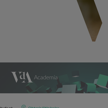
@vda.pt
Obtenir l'itinéraire