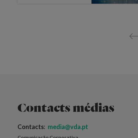
<
Contacts médias
Contacts:
media@vda.pt
Comunicação Corporativa