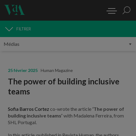
FILTRER
MÉDIAS
25 février 2025
Human Magazine
The power of building inclusive
teams
Sofia Barros Cortez
co-wrote the article
‘The power of
building inclusive teams’
with Madalena Ferreira, from
SHL Portugal.
In this article, published in Revista Human, the authors