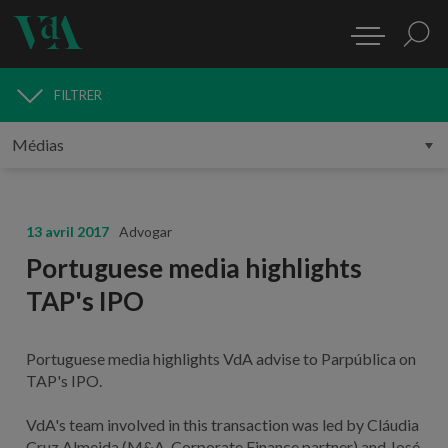
FILTRER
MÉDIAS
13 avril 2017
Advogar
Portuguese media highlights
TAP's IPO
Portuguese media highlights VdA advise to Parpública on
TAP's IPO.
VdA's team involved in this transaction was led by Cláudia
Cruz Almeida (M&A, Corporate Finance partner) and José