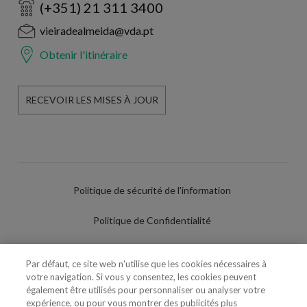
(+351) 21 311 3400
vieiradealmeida@vda.pt
Obtenir l'itinéraire
RECEVOIR LES MISES À JOUR
Politique de sécurité de l'information
Politique de Confidentialité
Conditions d'utilisation
Par défaut, ce site web n'utilise que les cookies nécessaires à
votre navigation. Si vous y consentez, les cookies peuvent
Politique de Cookies
également être utilisés pour personnaliser ou analyser votre
expérience, ou pour vous montrer des publicités plus