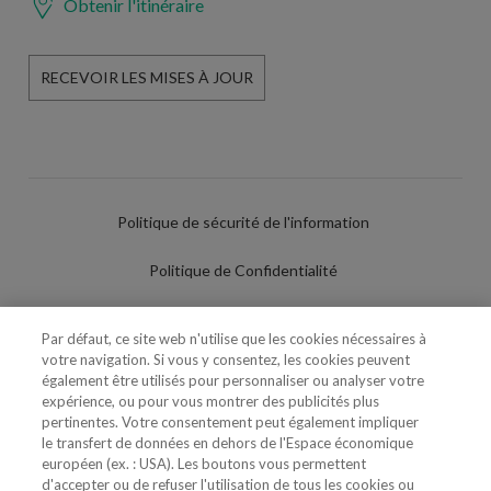
Obtenir l'itinéraire
RECEVOIR LES MISES À JOUR
Politique de sécurité de l'information
Politique de Confidentialité
Conditions d'utilisation
Par défaut, ce site web n'utilise que les cookies nécessaires à
votre navigation. Si vous y consentez, les cookies peuvent
Politique de Cookies
également être utilisés pour personnaliser ou analyser votre
expérience, ou pour vous montrer des publicités plus
Paramètres des cookies
pertinentes. Votre consentement peut également impliquer
le transfert de données en dehors de l'Espace économique
Utilisation Frauduleuse du Nom/Brand
européen (ex. : USA). Les boutons vous permettent
d'accepter ou de refuser l'utilisation de tous les cookies ou