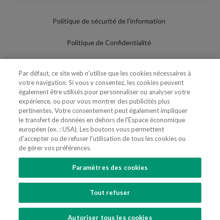
Politique de sécurité de l'information
Politique de Confidentialité
Conditions d'utilisation
Par défaut, ce site web n'utilise que les cookies nécessaires à
votre navigation. Si vous y consentez, les cookies peuvent
Politique de Cookies
également être utilisés pour personnaliser ou analyser votre
expérience, ou pour vous montrer des publicités plus
Paramètres des cookies
pertinentes. Votre consentement peut également impliquer
le transfert de données en dehors de l'Espace économique
Utilisation Frauduleuse du Nom/Brand
européen (ex. : USA). Les boutons vous permettent
d'accepter ou de refuser l'utilisation de tous les cookies ou
de gérer vos préférences.
Paramètres des cookies
SUIVEZ-NOUS
Tout refuser
Copyright 2018 - 2026 © VdA - Vieira de Almeida & Associados - Sociedade de
Advogados e Consultores, SP RL. Todos os direitos reservados.
Created by
SOFTWAY
.
Autoriser tous les cookies