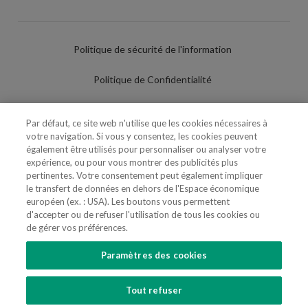
Politique de sécurité de l'information
Politique de Confidentialité
Conditions d'utilisation
Par défaut, ce site web n'utilise que les cookies nécessaires à
votre navigation. Si vous y consentez, les cookies peuvent
Politique de Cookies
également être utilisés pour personnaliser ou analyser votre
expérience, ou pour vous montrer des publicités plus
Paramètres des cookies
pertinentes. Votre consentement peut également impliquer
le transfert de données en dehors de l'Espace économique
Utilisation Frauduleuse du Nom/Brand
européen (ex. : USA). Les boutons vous permettent
d'accepter ou de refuser l'utilisation de tous les cookies ou
de gérer vos préférences.
Paramètres des cookies
SUIVEZ-NOUS
Tout refuser
Copyright 2018 - 2026 © VdA - Vieira de Almeida & Associados - Sociedade de