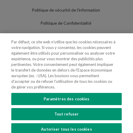
Politique de sécurité de l'information
Politique de Confidentialité
Conditions d'utilisation
Par défaut, ce site web n'utilise que les cookies nécessaires à
votre navigation. Si vous y consentez, les cookies peuvent
Politique de Cookies
également être utilisés pour personnaliser ou analyser votre
expérience, ou pour vous montrer des publicités plus
Paramètres des cookies
pertinentes. Votre consentement peut également impliquer
le transfert de données en dehors de l'Espace économique
Utilisation Frauduleuse du Nom/Brand
européen (ex. : USA). Les boutons vous permettent
d'accepter ou de refuser l'utilisation de tous les cookies ou
de gérer vos préférences.
Paramètres des cookies
SUIVEZ-NOUS
Tout refuser
Copyright 2018 - 2026 © VdA - Vieira de Almeida & Associados - Sociedade de
Advogados e Consultores, SP RL. Todos os direitos reservados.
Created by
SOFTWAY
.
Autoriser tous les cookies