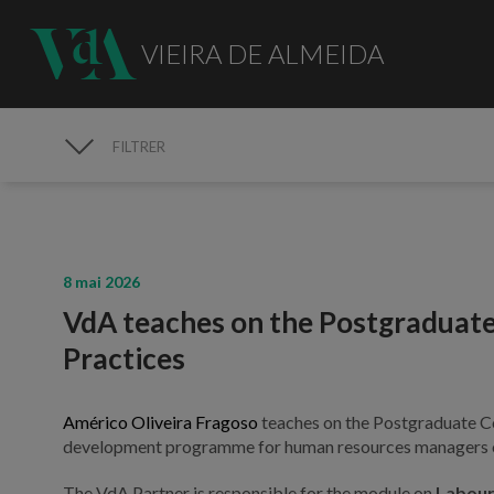
VIEIRA DE ALMEIDA
FILTRER
MÉDIAS
8 mai 2026
VdA teaches on the Postgraduate
Practices
Américo Oliveira Fragoso
teaches on the Postgraduate Cou
development programme for human resources managers o
The VdA Partner is responsible for the module on
Labour