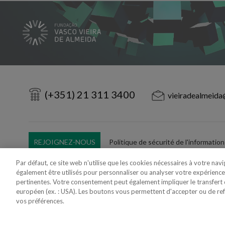
(+351) 21 311 3400
vieiradealmeida
REJOIGNEZ-NOUS
Politique de sécurité de l'information
Utilisation Frauduleuse du Nom/Brand
Par défaut, ce site web n'utilise que les cookies nécessaires à votre nav
également être utilisés pour personnaliser ou analyser votre expérience
pertinentes. Votre consentement peut également impliquer le transfer
européen (ex. : USA). Les boutons vous permettent d'accepter ou de refus
vos préférences.
Copyright 2018 - 2026 © VdA - Vieira de Almeida & Associados - Sociedade d
Created by
SOFTWAY
.