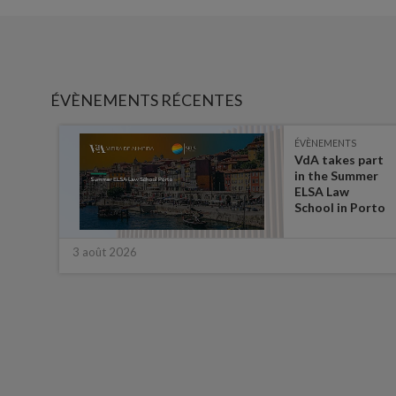
ÉVÈNEMENTS RÉCENTES
ÉVÈNEMENTS
es on
VdA takes part
in the Summer
ate
ELSA Law
 for
School in Porto
3 août 2026