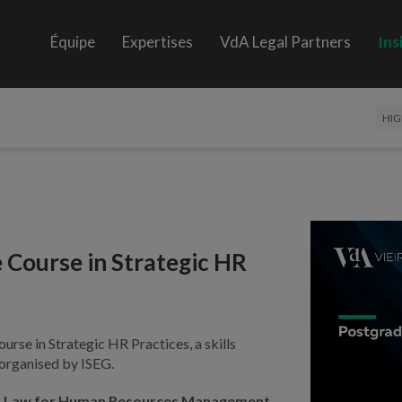
Équipe
Expertises
VdA Legal Partners
Ins
HIG
 Course in Strategic HR
rse in Strategic HR Practices, a skills
rganised by ISEG.
 Law for Human Resources Management
,