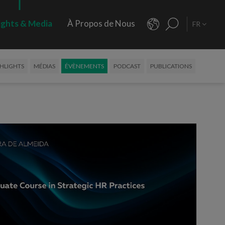
ights & Media
À Propos de Nous
FR
HLIGHTS
MÉDIAS
ÉVÈNEMENTS
PODCAST
PUBLICATIONS