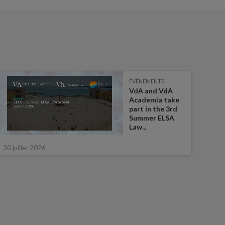
ÉVÈNEMENTS
VdA and VdA
Academia take
part in the 3rd
Summer ELSA
Law...
16 ju
30 juillet 2026