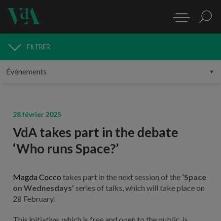
FILTRER
MÉDIAS
28 février 2025
VdA takes part in the debate
‘Who runs Space?’
Magda Cocco
takes part in the next session of the
‘Space
on Wednesdays’
series of talks, which will take place on
28 February.
This initiative, which is free and open to the public, is