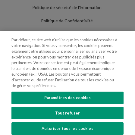
Politique de sécurité de l'information
Politique de Confidentialité
Conditions d'utilisation
Par défaut, ce site web n'utilise que les cookies nécessaires à
votre navigation. Si vous y consentez, les cookies peuvent
Politique de Cookies
également être utilisés pour personnaliser ou analyser votre
expérience, ou pour vous montrer des publicités plus
Paramètres des cookies
pertinentes. Votre consentement peut également impliquer
le transfert de données en dehors de l'Espace économique
Utilisation Frauduleuse du Nom/Brand
européen (ex. : USA). Les boutons vous permettent
d'accepter ou de refuser l'utilisation de tous les cookies ou
de gérer vos préférences.
Paramètres des cookies
SUIVEZ-NOUS
Tout refuser
Copyright 2018 - 2026 © VdA - Vieira de Almeida & Associados - Sociedade de
Advogados e Consultores, SP RL. Todos os direitos reservados.
Created by
SOFTWAY
.
Autoriser tous les cookies