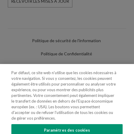
RECEVOIR LES MISES À JOUR
Politique de sécurité de l'information
Politique de Confidentialité
Conditions d'utilisation
Par défaut, ce site web n'utilise que les cookies nécessaires à
votre navigation. Si vous y consentez, les cookies peuvent
Politique de Cookies
également être utilisés pour personnaliser ou analyser votre
expérience, ou pour vous montrer des publicités plus
Paramètres des cookies
pertinentes. Votre consentement peut également impliquer
le transfert de données en dehors de l'Espace économique
Utilisation Frauduleuse du Nom/Brand
européen (ex. : USA). Les boutons vous permettent
d'accepter ou de refuser l'utilisation de tous les cookies ou
de gérer vos préférences.
Paramètres des cookies