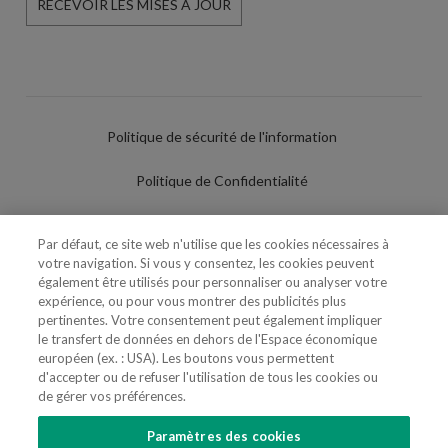
RECEVOIR LES MISES À JOUR
Politique de sécurité de l'information
Politique de Confidentialité
Conditions d'utilisation
Par défaut, ce site web n'utilise que les cookies nécessaires à
votre navigation. Si vous y consentez, les cookies peuvent
Politique de Cookies
également être utilisés pour personnaliser ou analyser votre
expérience, ou pour vous montrer des publicités plus
Paramètres des cookies
pertinentes. Votre consentement peut également impliquer
le transfert de données en dehors de l'Espace économique
Utilisation Frauduleuse du Nom/Brand
européen (ex. : USA). Les boutons vous permettent
d'accepter ou de refuser l'utilisation de tous les cookies ou
de gérer vos préférences.
Paramètres des cookies