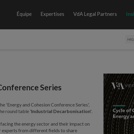
Équipe
Expertises
VdA Legal Partners
Ins
HIG
Conference Series
f the 'Energy and Cohesion Conference Series',
the round table '
Industrial Decarbonisation'
.
 facing the energy sector and their impact on
 experts from different fields to share