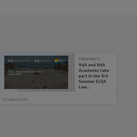
ÉVÈNEMENTS
VdA and VdA
Academia take
part in the 3rd
Summer ELSA
Law...
16 ju
30 juillet 2026