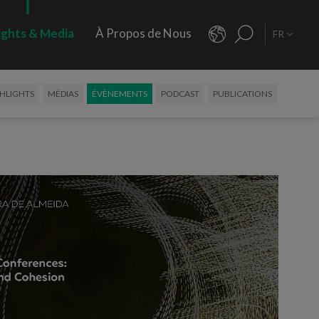
ights & Media
À Propos de Nous
FR
HLIGHTS
MÉDIAS
ÉVÈNEMENTS
PODCAST
PUBLICATIONS