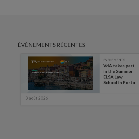
ÉVÈNEMENTS RÉCENTES
ÉVÈNEMENTS
es on
VdA takes part
in the Summer
ate
ELSA Law
 for
School in Porto
3 août 2026