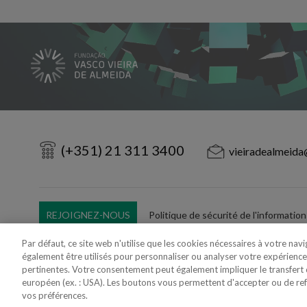
(+351) 21 311 3400
vieiradealmeida
REJOIGNEZ-NOUS
Politique de sécurité de l'information
Utilisation Frauduleuse du Nom/Brand
Par défaut, ce site web n'utilise que les cookies nécessaires à votre nav
également être utilisés pour personnaliser ou analyser votre expérience
pertinentes. Votre consentement peut également impliquer le transfer
européen (ex. : USA). Les boutons vous permettent d'accepter ou de refus
vos préférences.