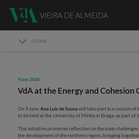
VIEIRA DE ALMEIDA
FILTRER
MÉDIAS
9 juin 2026
VdA at the Energy and Cohesion 
On 9 June,
Ana Luís de Sousa
will take part in a session o
to be held at the University of Minho in Braga, as part of 
This initiative promotes reflection on the main challenges
the development of the northern region, bringing together