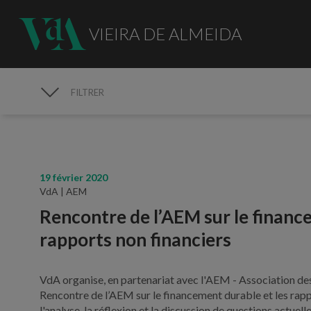
VIEIRA DE ALMEIDA
FILTRER
MÉDIAS
19 février 2020
VdA | AEM
Rencontre de l’AEM sur le financ
rapports non financiers
VdA organise, en partenariat avec l'AEM - Association des 
Rencontre de l’AEM sur le financement durable et les rappo
l'analyse, la réflexion et la discussion de questions actuel