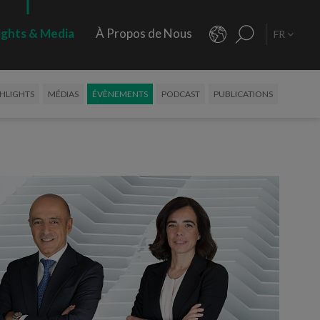
ights & Media
À Propos de Nous
FR
HLIGHTS
MÉDIAS
ÉVÈNEMENTS
PODCAST
PUBLICATIONS