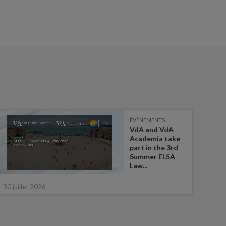
ÉVÈNEMENTS
VdA and VdA
Academia take
part in the 3rd
Summer ELSA
Law...
16 ju
30 juillet 2026