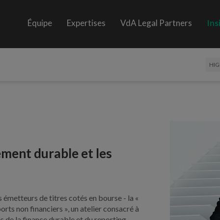
Équipe
Expertises
VdA Legal Partners
Ins
HIG
ement durable et les
émetteurs de titres cotés en bourse - la «
rts non financiers », un atelier consacré à
les de la finance durable et du reporting