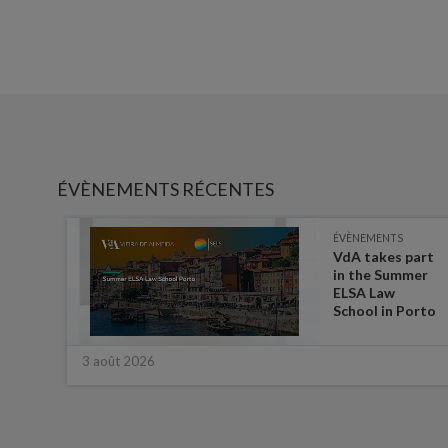
ÉVÈNEMENTS RÉCENTES
ÉVÈNEMENTS
es on
VdA takes part
in the Summer
ate
ELSA Law
 for
School in Porto
3 août 2026