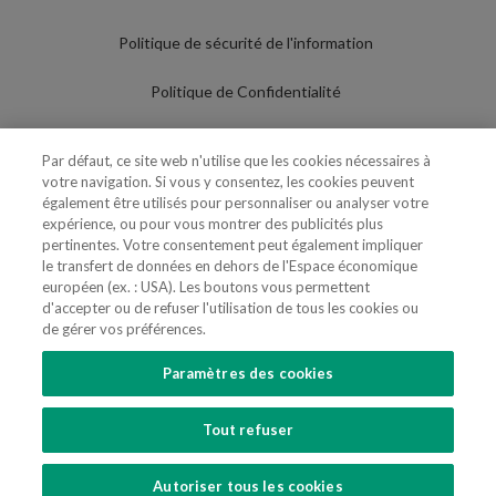
Politique de sécurité de l'information
Politique de Confidentialité
Conditions d'utilisation
Par défaut, ce site web n'utilise que les cookies nécessaires à
votre navigation. Si vous y consentez, les cookies peuvent
Politique de Cookies
également être utilisés pour personnaliser ou analyser votre
expérience, ou pour vous montrer des publicités plus
Paramètres des cookies
pertinentes. Votre consentement peut également impliquer
le transfert de données en dehors de l'Espace économique
Utilisation Frauduleuse du Nom/Brand
européen (ex. : USA). Les boutons vous permettent
d'accepter ou de refuser l'utilisation de tous les cookies ou
de gérer vos préférences.
Paramètres des cookies
SUIVEZ-NOUS
Tout refuser
Copyright 2018 - 2026 © VdA - Vieira de Almeida & Associados - Sociedade de
Advogados e Consultores, SP RL. Todos os direitos reservados.
Created by
SOFTWAY
.
Autoriser tous les cookies