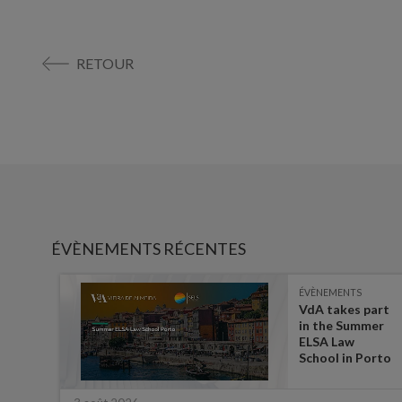
RETOUR
ÉVÈNEMENTS RÉCENTES
ÉVÈNEMENTS
es on
VdA takes part
in the Summer
ate
ELSA Law
 for
School in Porto