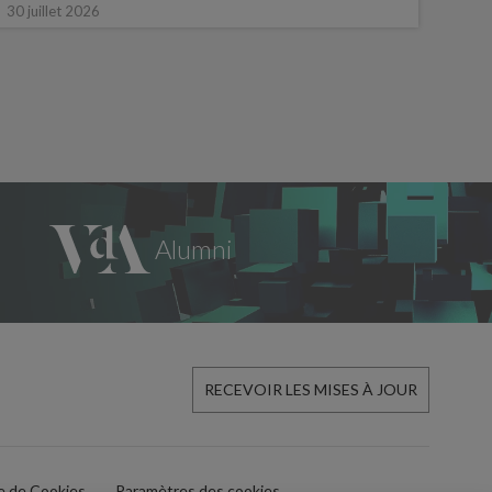
16 ju
30 juillet 2026
RECEVOIR LES MISES À JOUR
ue de Cookies
Paramètres des cookies