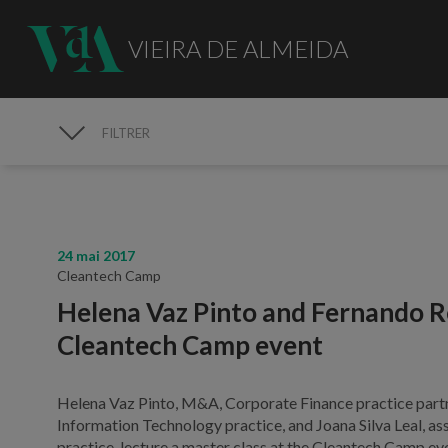
VIEIRA DE ALMEIDA
FILTRER
MÉDIAS
24 mai 2017
Cleantech Camp
Helena Vaz Pinto and Fernando Re
Cleantech Camp event
Helena Vaz Pinto, M&A, Corporate Finance practice partne
Information Technology practice, and Joana Silva Leal, a
practice, lecture a master class at the Cleantech Camp ev