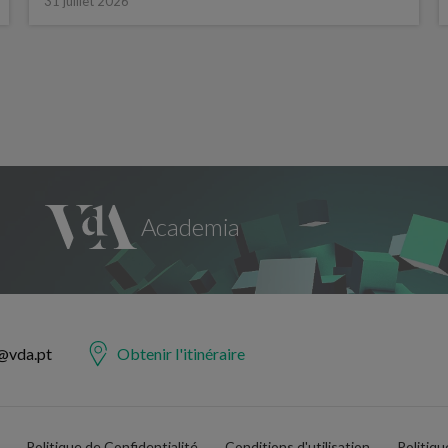
31 juillet 2026
@vda.pt
Obtenir l'itinéraire
Politique de Confidentialité
Conditions d'utilisation
Politiq