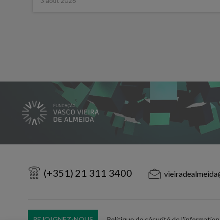
3 août 2026
(+351) 21 311 3400
vieiradealmeida
REJOIGNEZ-NOUS
Politique de sécurité de l'information