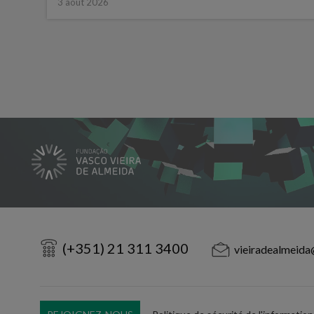
3 août 2026
(+351) 21 311 3400
vieiradealmeida