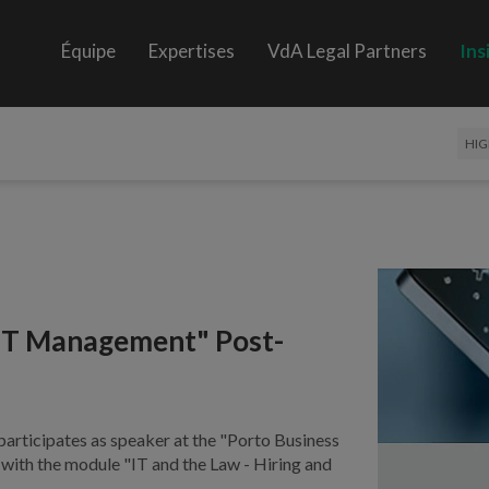
Équipe
Expertises
VdA Legal Partners
Ins
HIG
 "IT Management" Post-
 participates as speaker at the "Porto Business
ith the module "IT and the Law - Hiring and