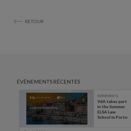
RETOUR
ÉVÈNEMENTS RÉCENTES
ÉVÈNEMENTS
es on
VdA takes part
in the Summer
ate
ELSA Law
 for
School in Porto