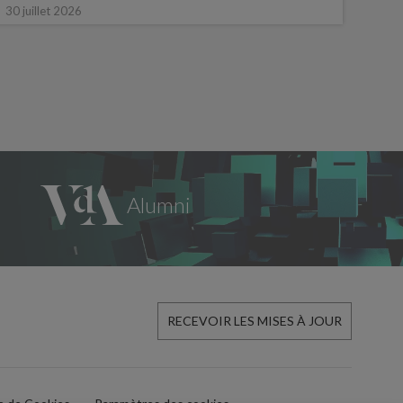
16 ju
30 juillet 2026
RECEVOIR LES MISES À JOUR