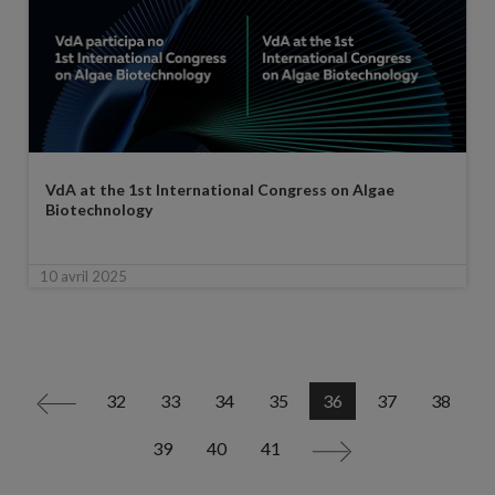
VdA at the 1st International Congress on Algae
Biotechnology
10 avril 2025
32
33
34
35
36
37
38
<
39
40
41
>