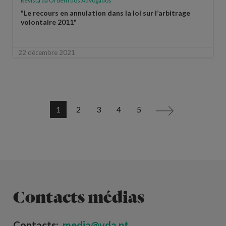
Revista da Ordem dos Advogados
"Le recours en annulation dans la loi sur l’arbitrage
volontaire 2011"
22 décembre 2021
1
2
3
4
5
>
Contacts médias
Contacts:
media@vda.pt