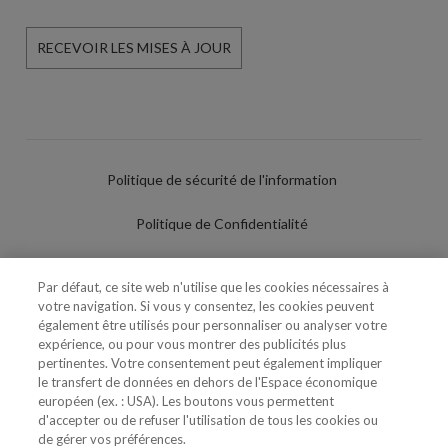
RECEVOIR LES MISES À JOUR
Politique de sécurité de l'information
Politique de Confidentialité
Conditions d'utilisation
Par défaut, ce site web n'utilise que les cookies nécessaires à
votre navigation. Si vous y consentez, les cookies peuvent
Politique de Cookies
également être utilisés pour personnaliser ou analyser votre
expérience, ou pour vous montrer des publicités plus
Paramètres des cookies
pertinentes. Votre consentement peut également impliquer
le transfert de données en dehors de l'Espace économique
Utilisation Frauduleuse du Nom/Brand
européen (ex. : USA). Les boutons vous permettent
d'accepter ou de refuser l'utilisation de tous les cookies ou
de gérer vos préférences.