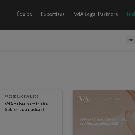
Équipe
Expertises
VdA Legal Partners
Ins
HIG
PRESSE & ACTUALITÉS
VdA takes part in the
SobreTudo podcast