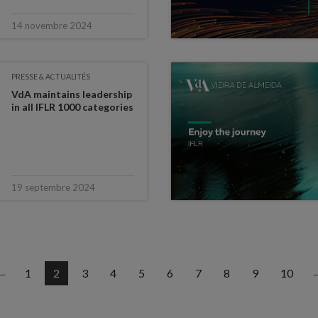
14 novembre 2024
PRESSE & ACTUALITÉS
VdA maintains leadership
in all IFLR 1000 categories
19 septembre 2024
1
2
3
4
5
6
7
8
9
10