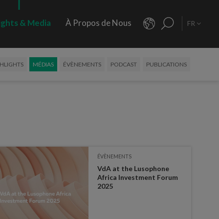
ights & Media
À Propos de Nous
FR
HLIGHTS
MÉDIAS
ÉVÈNEMENTS
PODCAST
PUBLICATIONS
ÉVÈNEMENTS
VdA at the Lusophone
Africa Investment Forum
2025