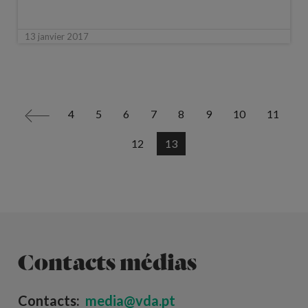
13 janvier 2017
4
5
6
7
8
9
10
11
<
12
13
Contacts médias
Contacts:
media@vda.pt