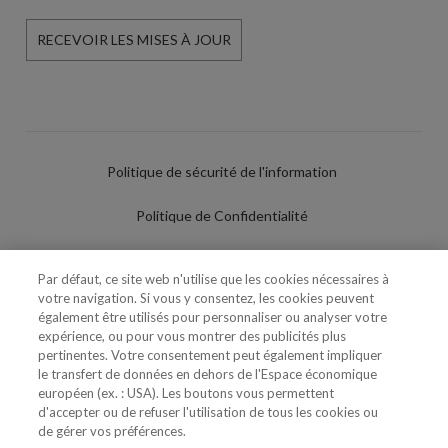
RECEVOIR LES MISES À JOUR
Politique de sécurité de l'information
Politique de Confidentialité
Conditions d'utilisation
Par défaut, ce site web n'utilise que les cookies nécessaires à
votre navigation. Si vous y consentez, les cookies peuvent
Politique de Cookies
également être utilisés pour personnaliser ou analyser votre
expérience, ou pour vous montrer des publicités plus
Paramètres des cookies
pertinentes. Votre consentement peut également impliquer
le transfert de données en dehors de l'Espace économique
Utilisation Frauduleuse du Nom/Brand
européen (ex. : USA). Les boutons vous permettent
d'accepter ou de refuser l'utilisation de tous les cookies ou
de gérer vos préférences.