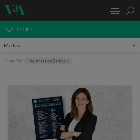
FILTRER
MÉDIAS
Filtré Par
Inês Antas de Barros