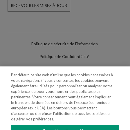
RECEVOIR LES MISES À JOUR
Politique de sécurité de l'information
Politique de Confidentialité
Conditions d'utilisation
Par défaut, ce site web n'utilise que les cookies nécessaires à
votre navigation. Si vous y consentez, les cookies peuvent
Politique de Cookies
également être utilisés pour personnaliser ou analyser votre
expérience, ou pour vous montrer des publicités plus
Paramètres des cookies
pertinentes. Votre consentement peut également impliquer
le transfert de données en dehors de l'Espace économique
Utilisation Frauduleuse du Nom/Brand
européen (ex. : USA). Les boutons vous permettent
d'accepter ou de refuser l'utilisation de tous les cookies ou
de gérer vos préférences.