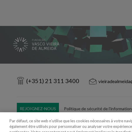
(+351) 21 311 3400
vieiradealmeida
REJOIGNEZ-NOUS
Politique de sécurité de l'information
Utilisation Frauduleuse du Nom/Brand
Par défaut, ce site web n'utilise que les cookies nécessaires à votre nav
également être utilisés pour personnaliser ou analyser votre expérience