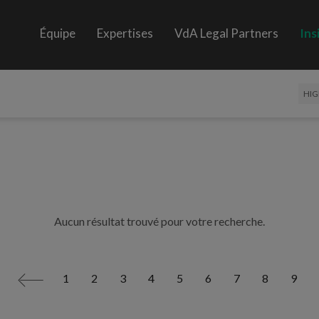
Équipe
Expertises
VdA Legal Partners
Ins
HIG
Aucun résultat trouvé pour votre recherche.
1
2
3
4
5
6
7
8
9
<