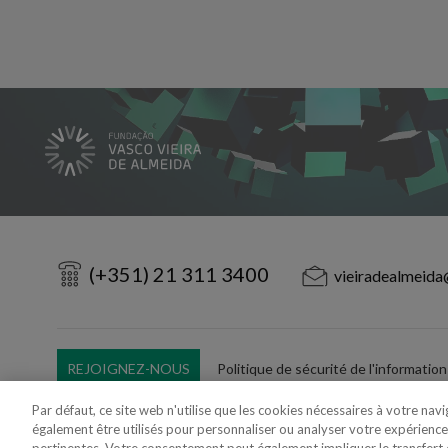
(+351) 21 311 3400
vieiradealmeida
REJOIGNEZ-NOUS
Politique de sécurité de l'information
Utilisation Frauduleuse du Nom/Brand
Par défaut, ce site web n'utilise que les cookies nécessaires à votre nav
également être utilisés pour personnaliser ou analyser votre expérience