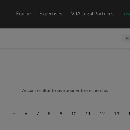
Équipe
Expertises
VdA Legal Partners
Ins
HIG
Aucun résultat trouvé pour votre recherche.
5
6
7
8
9
10
11
12
13
<