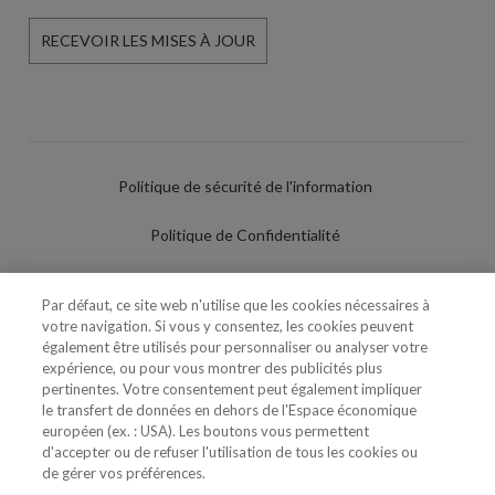
RECEVOIR LES MISES À JOUR
Politique de sécurité de l'information
Politique de Confidentialité
Conditions d'utilisation
Par défaut, ce site web n'utilise que les cookies nécessaires à
votre navigation. Si vous y consentez, les cookies peuvent
Politique de Cookies
également être utilisés pour personnaliser ou analyser votre
expérience, ou pour vous montrer des publicités plus
Paramètres des cookies
pertinentes. Votre consentement peut également impliquer
le transfert de données en dehors de l'Espace économique
Utilisation Frauduleuse du Nom/Brand
européen (ex. : USA). Les boutons vous permettent
d'accepter ou de refuser l'utilisation de tous les cookies ou
de gérer vos préférences.