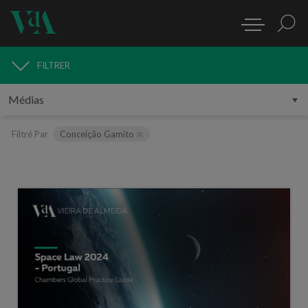
FILTRER
MÉDIAS
Filtré Par
Conceição Gamito