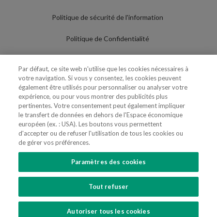
Politique de sécurité de l'information
Politique de Confidentialité
Conditions d'utilisation
Par défaut, ce site web n'utilise que les cookies nécessaires à
votre navigation. Si vous y consentez, les cookies peuvent
Politique de Cookies
également être utilisés pour personnaliser ou analyser votre
expérience, ou pour vous montrer des publicités plus
Paramètres des cookies
pertinentes. Votre consentement peut également impliquer
le transfert de données en dehors de l'Espace économique
Utilisation Frauduleuse du Nom/Brand
européen (ex. : USA). Les boutons vous permettent
d'accepter ou de refuser l'utilisation de tous les cookies ou
de gérer vos préférences.
Paramètres des cookies
SUIVEZ-NOUS
Tout refuser
Copyright 2018 - 2026 © VdA - Vieira de Almeida & Associados - Sociedade de
Advogados e Consultores, SP RL. Todos os direitos reservados.
Created by
SOFTWAY
.
Autoriser tous les cookies