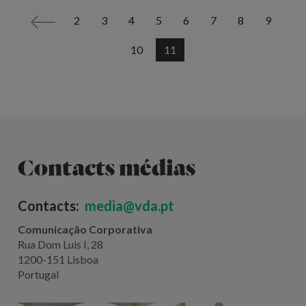
2
3
4
5
6
7
8
9
<
10
11
Contacts médias
Contacts:
media@vda.pt
Comunicação Corporativa
Rua Dom Luis I, 28
1200-151 Lisboa
Portugal