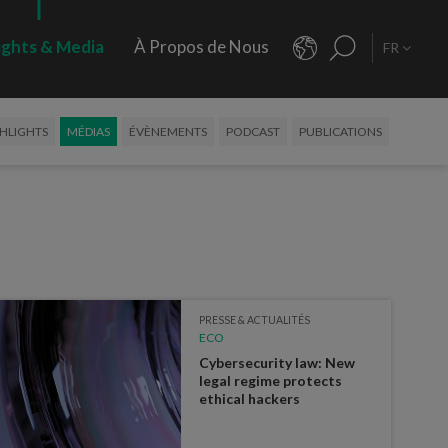
ights & Media
À Propos de Nous
FR
HLIGHTS
MÉDIAS
ÉVÈNEMENTS
PODCAST
PUBLICATIONS
PRESSE & ACTUALITÉS
ECO
Cybersecurity law: New
legal regime protects
ethical hackers