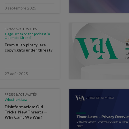
8 septembre 2025
PRESSE & ACTUALITÉS
Tiago Bessa on the podcast “A
Quem de Direito”
From AI to piracy: are
copyrights under threat?
27 août 2025
PRESSE & ACTUALITÉS
WhatNext.Law
Disinformation: Old
Tricks, New Threats —
Why Can’t We Win?