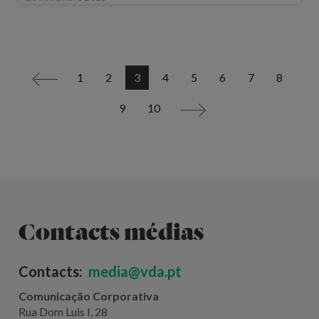
1
2
3
4
5
6
7
8
<
9
10
>
Contacts médias
Contacts:
media@vda.pt
Comunicação Corporativa
Rua Dom Luis I, 28