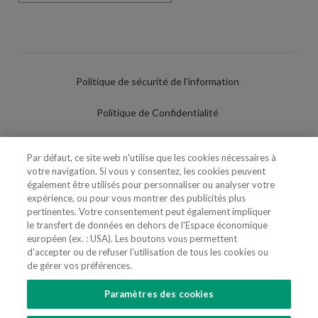
Politique de sécurité de l'information
Politique de Confidentialité
Conditions d'utilisation
Par défaut, ce site web n'utilise que les cookies nécessaires à
votre navigation. Si vous y consentez, les cookies peuvent
Politique de Cookies
également être utilisés pour personnaliser ou analyser votre
expérience, ou pour vous montrer des publicités plus
Paramètres des cookies
pertinentes. Votre consentement peut également impliquer
le transfert de données en dehors de l'Espace économique
Utilisation Frauduleuse du Nom/Brand
européen (ex. : USA). Les boutons vous permettent
d'accepter ou de refuser l'utilisation de tous les cookies ou
de gérer vos préférences.
Paramètres des cookies
SUIVEZ-NOUS