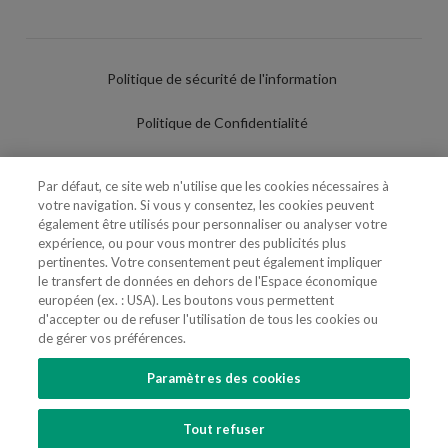
Politique de sécurité de l'information
Politique de Confidentialité
Conditions d'utilisation
Par défaut, ce site web n'utilise que les cookies nécessaires à
votre navigation. Si vous y consentez, les cookies peuvent
Politique de Cookies
également être utilisés pour personnaliser ou analyser votre
expérience, ou pour vous montrer des publicités plus
Paramètres des cookies
pertinentes. Votre consentement peut également impliquer
le transfert de données en dehors de l'Espace économique
Utilisation Frauduleuse du Nom/Brand
européen (ex. : USA). Les boutons vous permettent
d'accepter ou de refuser l'utilisation de tous les cookies ou
de gérer vos préférences.
Paramètres des cookies
SUIVEZ-NOUS
Tout refuser
Copyright 2018 - 2026 © VdA - Vieira de Almeida & Associados - Sociedade de