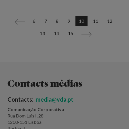
6
7
8
9
10
11
12
<
13
14
15
>
Contacts médias
Contacts:
media@vda.pt
Comunicação Corporativa
Rua Dom Luis I, 28
1200-151 Lisboa
Portugal