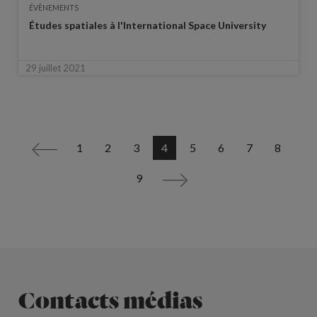
ÉVÈNEMENTS
Études spatiales à l'International Space University
29 juillet 2021
1
2
3
4
5
6
7
8
<
9
>
Contacts médias