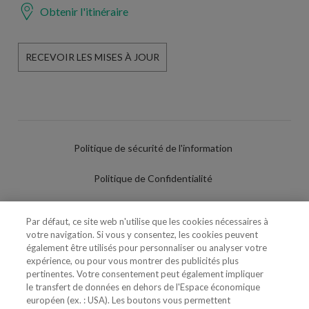
Obtenir l'itinéraire
RECEVOIR LES MISES À JOUR
Politique de sécurité de l'information
Politique de Confidentialité
Conditions d'utilisation
Par défaut, ce site web n'utilise que les cookies nécessaires à
votre navigation. Si vous y consentez, les cookies peuvent
Politique de Cookies
également être utilisés pour personnaliser ou analyser votre
expérience, ou pour vous montrer des publicités plus
Paramètres des cookies
pertinentes. Votre consentement peut également impliquer
le transfert de données en dehors de l'Espace économique
Utilisation Frauduleuse du Nom/Brand
européen (ex. : USA). Les boutons vous permettent