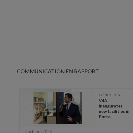
COMMUNICATION EN RAPPORT
ÉVÈNEMENTS
VdA
inaugurates
les
new facilities in
r
Porto
llé
7 octobre 2025