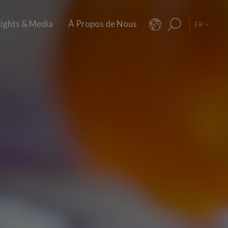
sights & Media
À Propos de Nous
FR