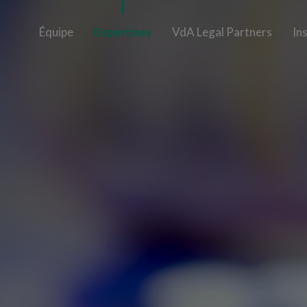
Équipe
Expertises
VdA Legal Partners
In