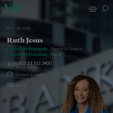
RETOUR
Ruth Jesus
Conseillère Principale
Banque & Finance
,
Conseillère Principale
Travail
(+351) 21 311 3400
Envoyer E-mail
vCard