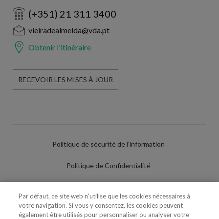
(+351) 21 311 3400
vieiradealmeida@vda.pt
Obtenir l'itinéraire
RECEVOIR LES MISES À JOUR
Politique de sécurité de l'information
Politique de Confidentialité
Conditions d'utilisation
Par défaut, ce site web n'utilise que les cookies nécessaires à
votre navigation. Si vous y consentez, les cookies peuvent
Politique de Cookies
également être utilisés pour personnaliser ou analyser votre