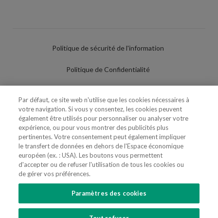
Politique de sécurité de l'information
Politique de Confidentialité
Conditions d'utilisation
Par défaut, ce site web n'utilise que les cookies nécessaires à
votre navigation. Si vous y consentez, les cookies peuvent
Politique de Cookies
également être utilisés pour personnaliser ou analyser votre
expérience, ou pour vous montrer des publicités plus
Paramètres des cookies
pertinentes. Votre consentement peut également impliquer
le transfert de données en dehors de l'Espace économique
Utilisation Frauduleuse du Nom/Brand
européen (ex. : USA). Les boutons vous permettent
d'accepter ou de refuser l'utilisation de tous les cookies ou
de gérer vos préférences.
Paramètres des cookies
SUIVEZ-NOUS